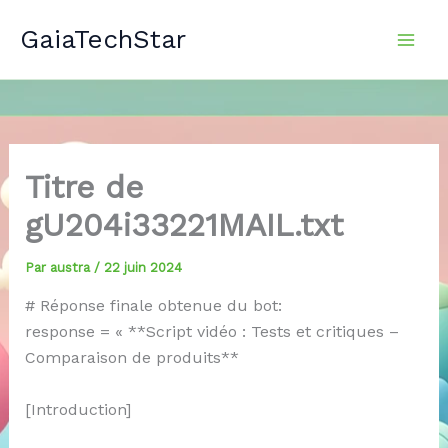
Aller
GaiaTechStar
au
contenu
Titre de
gU204i33221MAIL.txt
Par
austra
/
22 juin 2024
# Réponse finale obtenue du bot:
response = « **Script vidéo : Tests et critiques –
Comparaison de produits**
[Introduction]