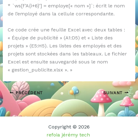
* `ws[f’A{i+6}’] = employe[« nom »]`: écrit le nom
de l’employé dans la cellule correspondante.
Ce code crée une feuille Excel avec deux tables :
« Équipe de publicité » (A1:D5) et « Liste des
projets » (E5:H5). Les listes des employés et des
projets sont stockées dans les tableaux. Le fichier
Excel est ensuite sauvegardé sous le nom
« gestion_publicite.xlsx ». »
PRÉCÉDENT
SUIVANT
Copyright © 2026
refoia jérémy tech