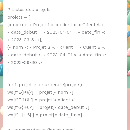
# Listes des projets
projets = [
{« nom »: « Projet 1 », « client »: « Client A »,
« date_debut »: « 2023-01-01 », « date_fin »:
« 2023-03-31 »},
{« nom »: « Projet 2 », « client »: « Client B »,
« date_debut »: « 2023-04-01 », « date_fin »:
« 2023-06-30 »}
]
for i, projet in enumerate(projets):
ws[f’E{i+6}’] = projet[« nom »]
ws[f’F{i+6}’] = projet[« client »]
ws[f’G{i+6}’] = projet[« date_debut »]
ws[f’H{i+6}’] = projet[« date_fin »]
# Sauvegarder le fichier Excel