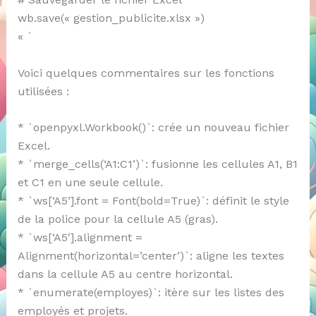
wb.save(« gestion_publicite.xlsx »)
« `
Voici quelques commentaires sur les fonctions
utilisées :
* `openpyxl.Workbook()`: crée un nouveau fichier
Excel.
* `merge_cells(‘A1:C1’)`: fusionne les cellules A1, B1
et C1 en une seule cellule.
* `ws[‘A5’].font = Font(bold=True)`: définit le style
de la police pour la cellule A5 (gras).
* `ws[‘A5′].alignment =
Alignment(horizontal=’center’)`: aligne les textes
dans la cellule A5 au centre horizontal.
* `enumerate(employes)`: itère sur les listes des
employés et projets.