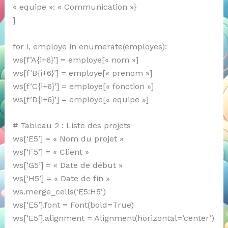
« equipe »: « Communication »}
]
for i, employe in enumerate(employes):
ws[f’A{i+6}’] = employe[« nom »]
ws[f’B{i+6}’] = employe[« prenom »]
ws[f’C{i+6}’] = employe[« fonction »]
ws[f’D{i+6}’] = employe[« equipe »]
# Tableau 2 : Liste des projets
ws[‘E5’] = « Nom du projet »
ws[‘F5’] = « Client »
ws[‘G5’] = « Date de début »
ws[‘H5’] = « Date de fin »
ws.merge_cells(‘E5:H5’)
ws[‘E5’].font = Font(bold=True)
ws[‘E5′].alignment = Alignment(horizontal=’center’)