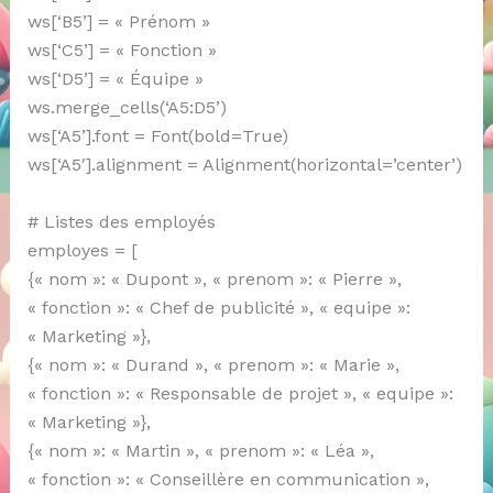
ws[‘B5’] = « Prénom »
ws[‘C5’] = « Fonction »
ws[‘D5’] = « Équipe »
ws.merge_cells(‘A5:D5’)
ws[‘A5’].font = Font(bold=True)
ws[‘A5′].alignment = Alignment(horizontal=’center’)
# Listes des employés
employes = [
{« nom »: « Dupont », « prenom »: « Pierre »,
« fonction »: « Chef de publicité », « equipe »:
« Marketing »},
{« nom »: « Durand », « prenom »: « Marie »,
« fonction »: « Responsable de projet », « equipe »:
« Marketing »},
{« nom »: « Martin », « prenom »: « Léa »,
« fonction »: « Conseillère en communication »,