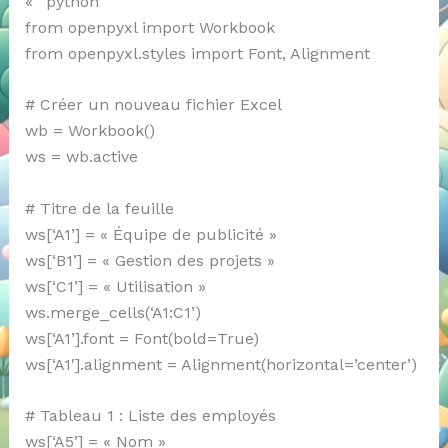
« `python
from openpyxl import Workbook
from openpyxl.styles import Font, Alignment
# Créer un nouveau fichier Excel
wb = Workbook()
ws = wb.active
# Titre de la feuille
ws[‘A1’] = « Équipe de publicité »
ws[‘B1’] = « Gestion des projets »
ws[‘C1’] = « Utilisation »
ws.merge_cells(‘A1:C1’)
ws[‘A1’].font = Font(bold=True)
ws[‘A1′].alignment = Alignment(horizontal=’center’)
# Tableau 1 : Liste des employés
ws[‘A5’] = « Nom »