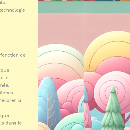
té.
 technologie
 fonction de
ique
r le
mée.
tâches
éliorer la
ique
ls dans le