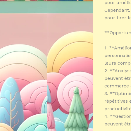
pour amélior
Cependant, 
pour tirer l
**Opportun
1. **Amélior
personnalis
leurs comp
2. **Analys
peuvent êtr
commerce él
3. **Optimi
répétitives
productivité
4. **Gestio
peuvent être