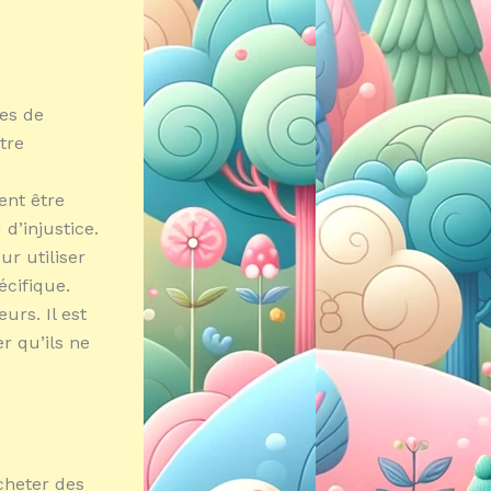
mes de
tre
ent être
d’injustice.
r utiliser
écifique.
urs. Il est
r qu’ils ne
cheter des