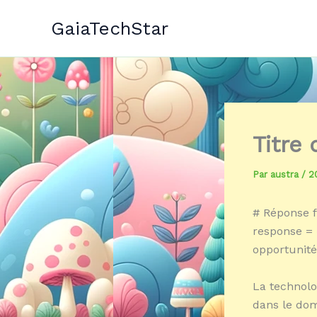
Aller
GaiaTechStar
au
contenu
Titre
Par
austra
/
2
# Réponse f
response = 
opportunité
La technolog
dans le dom