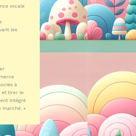
ance vocale
e
vant les
rer
ommerce
sociés à
et tirer le
ent intégré
e marché. »