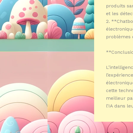
produits sa
et les dét
2. **Chatbo
électronique
problèmes d
**Conclusi
L’intelligen
l’expérienc
électroniqu
cette techno
meilleur pa
l’IA dans l