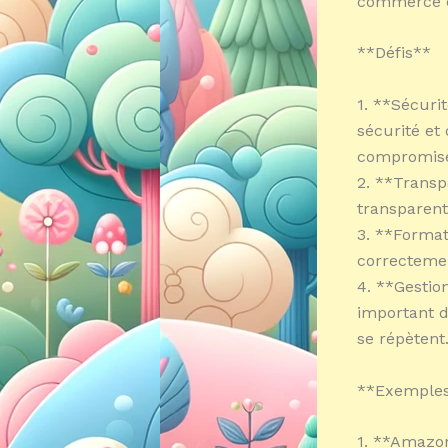
commerce é
**Défis**
1. **Sécuri
sécurité et
compromises
2. **Transpa
transparente
3. **Format
correctemen
4. **Gestion
important d
se répètent
**Exemples
1. **Amazon