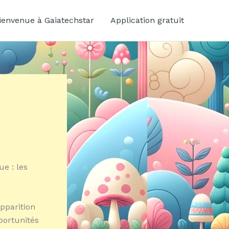
ienvenue à Gaiatechstar
Application gratuit
ue : les
apparition
portunités