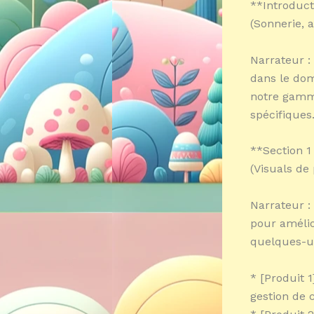
**Introduct
(Sonnerie, 
Narrateur :
dans le dom
notre gamme
spécifiques.
**Section 1
(Visuals de
Narrateur :
pour amélior
quelques-un
* [Produit 1
gestion de 