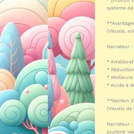
* [Produit 2
système de 
**Avantages
(Visuals, an
Narrateur :
* Améliorati
* Réduction
* Meilleure
* Accès à d
**Section 2
(Visuals de 
Narrateur 
soutenir vo