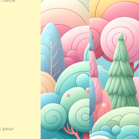
c notre
s pour