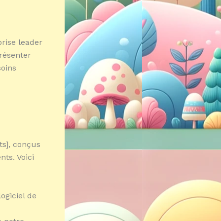
rise leader
résenter
soins
ts], conçus
nts. Voici
ogiciel de