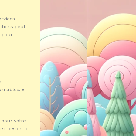
ervices
tions peut
u pour
e
urnables. »
 pour votre
ez besoin. »