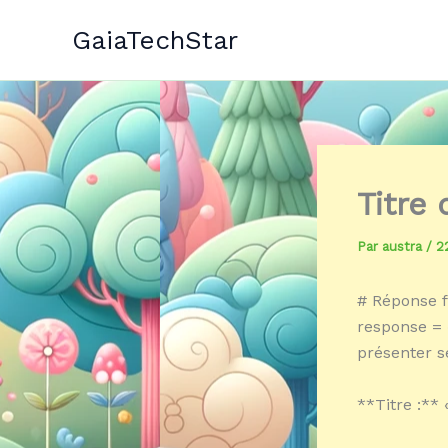
Aller
GaiaTechStar
au
contenu
Titre
Par
austra
/
2
# Réponse f
response = 
présenter s
**Titre :**