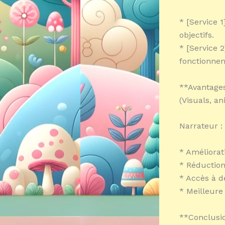
* [Service 1
objectifs.
* [Service 
fonctionnen
**Avantages
(Visuals, an
Narrateur :
* Améliorat
* Réduction
* Accès à d
* Meilleure
**Conclusio