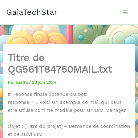
Aller
GaiaTechStar
au
contenu
Titre de
QG561T84750MAIL.txt
Par
austra
/
22 juin 2024
# Réponse finale obtenue du bot:
response = « Voici un exemple de mail qui peut
être utilisé comme modèle pour un BIM Manager :
Objet : [Titre du projet] – Demande de coordination
et de suivi BIM