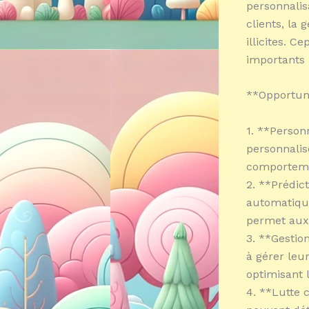
personnalis
clients, la 
illicites. 
importants 
**Opportun
1. **Person
personnalis
comporteme
2. **Prédic
automatique
permet aux 
3. **Gestio
à gérer leu
optimisant 
4. **Lutte c