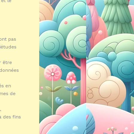
 et le
sont pas
uiétudes
r être
 données
és en
rmes de
,
 des fins