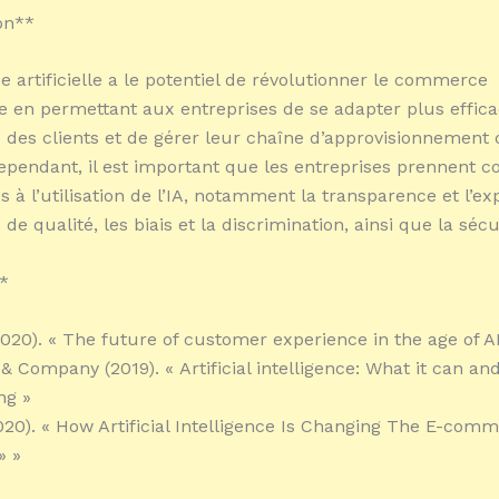
on**
ce artificielle a le potentiel de révolutionner le commerce
e en permettant aux entreprises de se adapter plus effi
 des clients et de gérer leur chaîne d’approvisionnement
ependant, il est important que les entreprises prennent c
és à l’utilisation de l’IA, notamment la transparence et l’exp
de qualité, les biais et la discrimination, ainsi que la sécu
*
(2020). « The future of customer experience in the age of AI
& Company (2019). « Artificial intelligence: What it can and
ng »
020). « How Artificial Intelligence Is Changing The E-com
» »