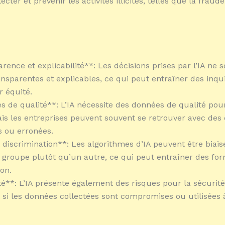
cter et prévenir les activités illicites, telles que la fraude
rence et explicabilité**: Les décisions prises par l’IA ne 
ansparentes et explicables, ce qui peut entraîner des inq
r équité.
s de qualité**: L’IA nécessite des données de qualité pou
ais les entreprises peuvent souvent se retrouver avec des
 ou erronées.
t discrimination**: Les algorithmes d’IA peuvent être biais
 groupe plutôt qu’un autre, ce qui peut entraîner des fo
ion.
té**: L’IA présente également des risques pour la sécurité
i les données collectées sont compromises ou utilisées à