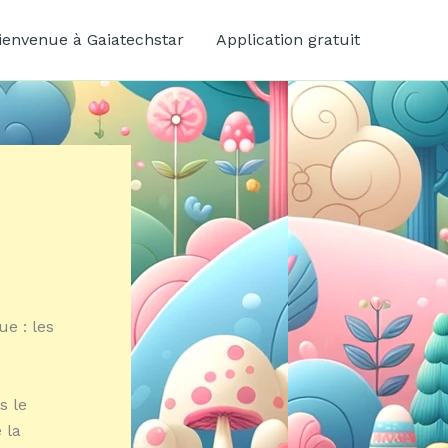
ienvenue à Gaiatechstar
Application gratuit
ue : les
s le
 la