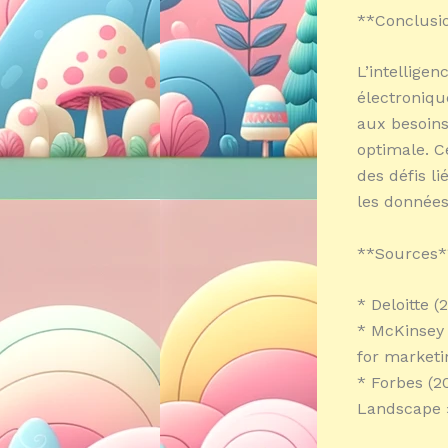
**Conclusi
L’intelligen
électroniqu
aux besoins
optimale. C
des défis li
les données 
**Sources*
* Deloitte 
* McKinsey 
for marketi
* Forbes (2
Landscape 