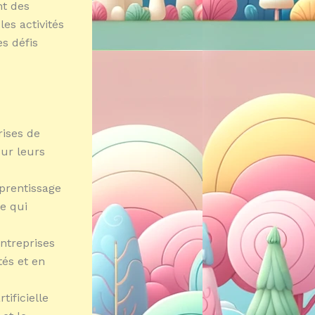
nt des
les activités
es défis
rises de
sur leurs
prentissage
ce qui
entreprises
tés et en
tificielle