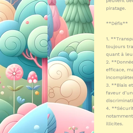
peuvent déte
piratage.
**Défis**
1. **Transpa
toujours tr
quant à leu
2. **Donnée
efficace, m
incomplètes
3. **Biais e
faveur d’un
discriminat
4. **Sécuri
notamment s
illicites.