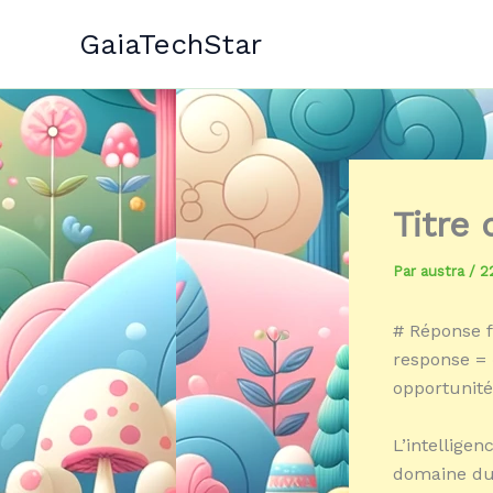
Aller
GaiaTechStar
au
contenu
Titre
Par
austra
/
2
# Réponse f
response = 
opportunité
L’intellige
domaine du 