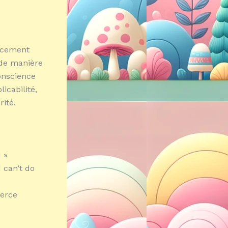
cacement
 de manière
onscience
licabilité,
rité.
 »
 can’t do
merce