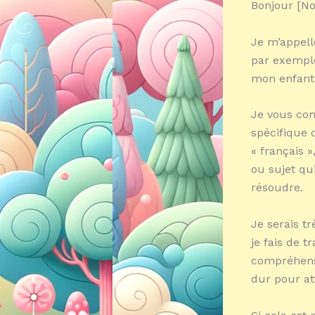
Bonjour [No
Je m’appelle
par exemple
mon enfant 
Je vous con
spécifique 
« français »
ou sujet qu
résoudre.
Je serais t
je fais de 
compréhensi
dur pour att