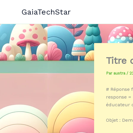
Aller
GaiaTechStar
au
contenu
Titre
Par
austra
/
2
# Réponse f
response = 
éducateur d
Objet : Dem