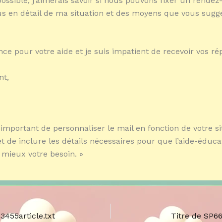
 possible, j’aimerais savoir si nous pouvons fixer un rende
us en détail de ma situation et des moyens que vous sugg
nce pour votre aide et je suis impatient de recevoir vos ré
nt,
t important de personnaliser le mail en fonction de votre s
et de inclure les détails nécessaires pour que l’aide-éduc
mieux votre besoin. »
3455article.txt
Titre de SP6