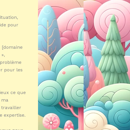
ituation,
aide pour
e [domaine
 »,
er problème
r pour les
mieux ce que
r ma
ravailler
e expertise.