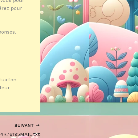
z-vous pour
érez pour
ponses.
ituation
ateur
SUIVANT
64R76195MAIL.txt