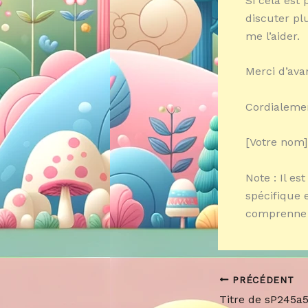
Si cela est
discuter pl
me l’aider.
Merci d’ava
Cordialeme
[Votre nom]
Note : Il es
spécifique 
comprenne 
PRÉCÉDENT
Titre de sP245a5