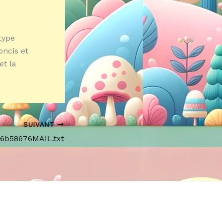
type
oncis et
et la
SUIVANT
66b58676MAIL.txt