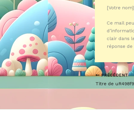
[Votre nom]
Ce mail peu
d’informati
clair dans l
réponse de l
PRÉCÉDENT
Titre de uR498f9