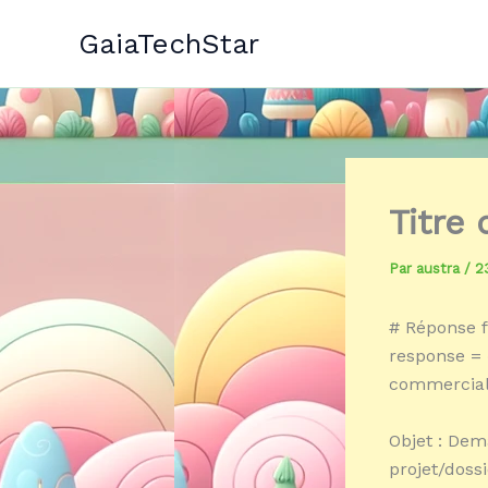
Aller
GaiaTechStar
au
contenu
Titre
Par
austra
/
2
# Réponse f
response = 
commercial(
Objet : Dem
projet/dossi