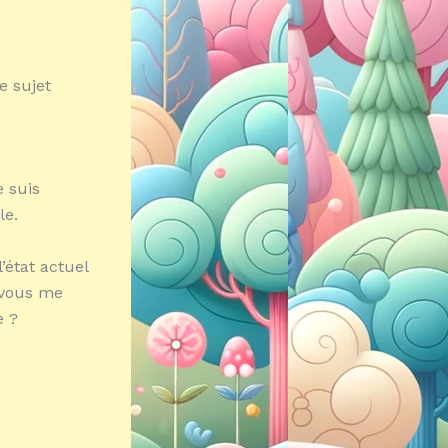
e sujet
e suis
le.
’état actuel
-vous me
e ?