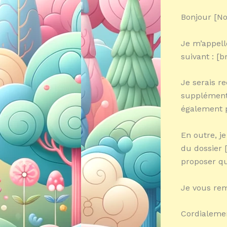
Bonjour [No
Je m’appell
suivant : [b
Je serais r
supplémenta
également pr
En outre, j
du dossier 
proposer qu
Je vous rem
Cordialeme