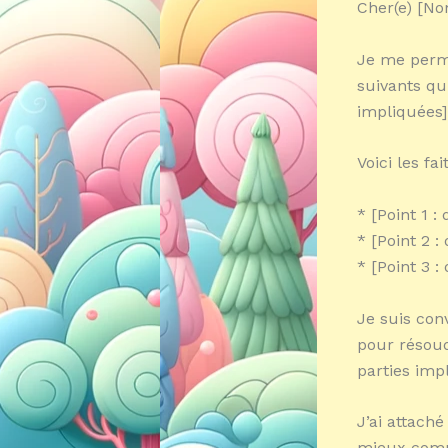
Cher(e) [Nom
Je me perm
suivants qu
impliquées]
Voici les fai
* [Point 1 
* [Point 2 
* [Point 3 
Je suis conv
pour résoud
parties imp
J’ai attach
mieux compr