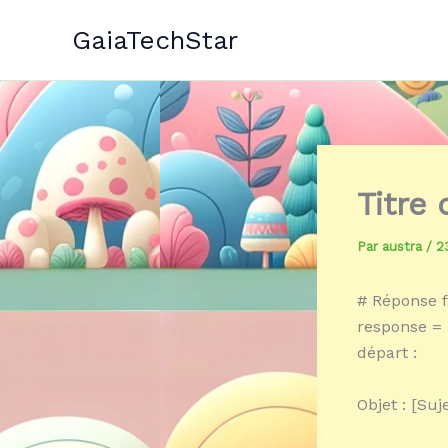
Aller
GaiaTechStar
au
contenu
Titre
Par
austra
/
2
# Réponse f
response = 
départ :
Objet : [Su