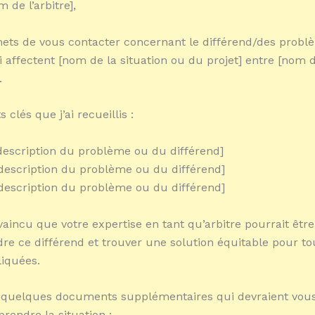
 de l’arbitre],
ets de vous contacter concernant le différend/des probl
i affectent [nom de la situation ou du projet] entre [nom d
.
ts clés que j’ai recueillis :
: description du problème ou du différend]
: description du problème ou du différend]
: description du problème ou du différend]
aincu que votre expertise en tant qu’arbitre pourrait être 
re ce différend et trouver une solution équitable pour to
liquées.
é quelques documents supplémentaires qui devraient vous
endre la situation :