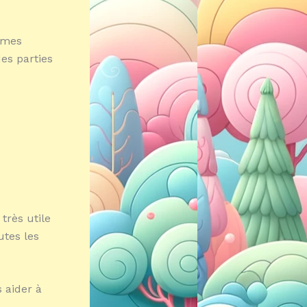
èmes
es parties
très utile
utes les
 aider à