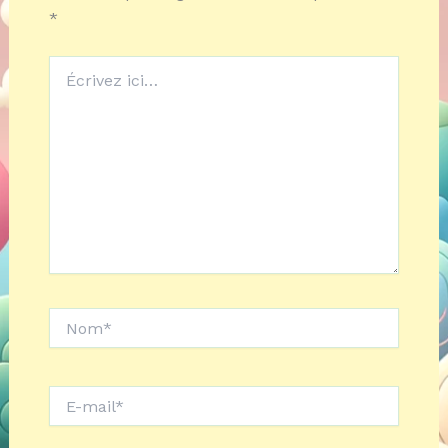
*
Écrivez
ici…
Nom*
E-
mail*