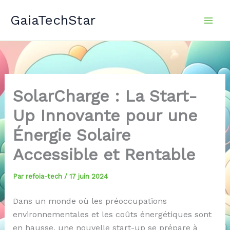
Aller
GaiaTechStar
au
contenu
SolarCharge : La Start-
Up Innovante pour une
Énergie Solaire
Accessible et Rentable
Par
refoia-tech
/
17 juin 2024
Dans un monde où les préoccupations
environnementales et les coûts énergétiques sont
en hausse, une nouvelle start-up se prépare à